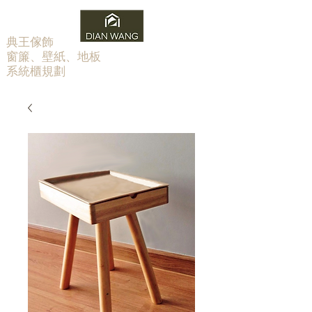
​典王傢飾
窗簾、壁紙、地板
系統櫃規劃