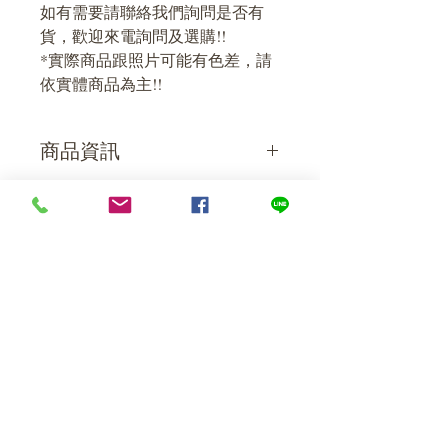
如有需要請聯絡我們詢問是否有
貨，歡迎來電詢問及選購!!
*實際商品跟照片可能有色差，請
依實體商品為主!!
商品資訊
尺寸大小
運送資訊
組合後成品 42x31.5x49.5(cm)
包裝大小    45x16x40(cm)
來店自取免運費，需先連絡取貨時
間!!
address
貨運寄送價格視體積、重量、距離
等等因素而定，費用部分將另行報
​​台北市南港區忠孝東路六段322巷5號
價!!
(鄰近捷運昆陽站)
contact
E-mail :
dianwang.home@gmail.com
TEL :
(02)2785-3123