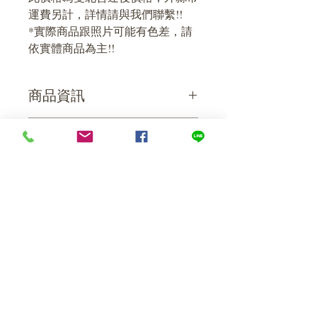
運費另計，詳情請與我們聯繫!!
*實際商品跟照片可能有色差，請
依實體商品為主!!
商品資訊
尺寸大小
運送資訊
76x152(cm)
來店自取免運費，需先連絡取貨時
間!!
address
貨運寄送價格視體積、重量、距離
等等因素而定，費用部分將另行報
​​台北市南港區忠孝東路六段322巷5號
價!!
(鄰近捷運昆陽站)
contact
E-mail :
dianwang.home@gmail.com
TEL :
(02)2785-3123
0938-014-725