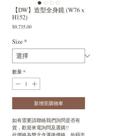
【DW】造型全身鏡 (W76 x
H152)
價
$9,735.00
格
Size
*
數量
*
新增至購物車
如有需要請聯絡我們詢問是否有
貨，歡迎來電詢問及選購!!
此價格為雙北含運後價格，外縣市