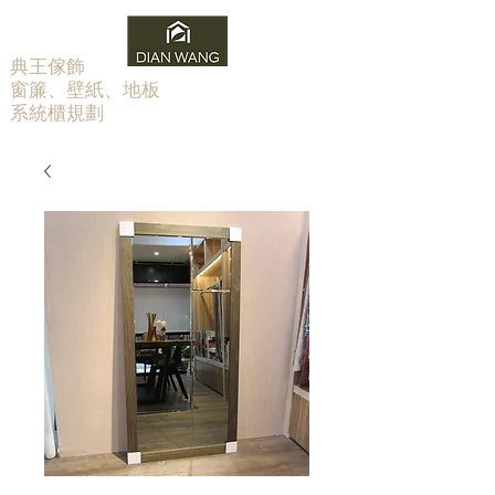
​典王傢飾
窗簾、壁紙、地板
系統櫃規劃