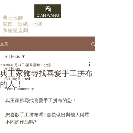
​典王傢飾
窗簾、壁紙、地板
系統櫃規劃
文章
All Posts
2018年10月24日
讀畢需時 1 分鐘
All Posts
典王家飾尋找喜愛手工拼布
Getting Started
的人！
Your Community
典王家飾尋找喜愛手工拼布的您！
您喜歡手工拼布嗎? 喜歡做出與他人與眾
不同的作品嗎?