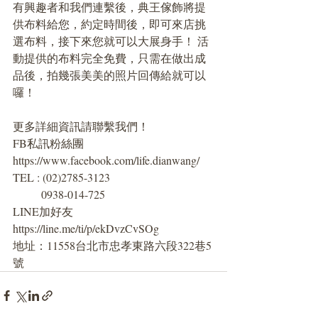
有興趣者和我們連繫後，典王傢飾將提
供布料給您，約定時間後，即可來店挑
選布料，接下來您就可以大展身手！ 活
動提供的布料完全免費，只需在做出成
品後，拍幾張美美的照片回傳給就可以
囉！
更多詳細資訊請聯繫我們！
FB私訊粉絲團 
https://www.facebook.com/life.dianwang/
TEL : (02)2785-3123
          0938-014-725
LINE加好友 
https://line.me/ti/p/ekDvzCvSOg
地址：11558台北市忠孝東路六段322巷5
號