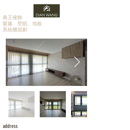
​典王傢飾
窗簾、壁紙、地板
系統櫃規劃
address