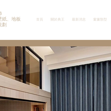
飾
壁紙、地板
首頁
關於典王
最新消息
窗簾類型
規劃