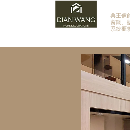
​典王傢
窗簾、
系統櫃