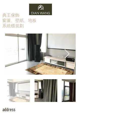
​典王傢飾
窗簾、壁紙、地板
系統櫃規劃
address